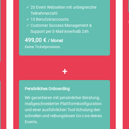
20 Event Webseiten mit unbegrenzter
Teilnehmerzahl
10 Benutzeraccounts
Customer Success Management &
Support per E-Mail innerhalb 24h
499,00 €
/ Monat
Keine Ticketprovision.
+
Persönliches Onboarding
Wir garantieren mit persönlicher Beratung,
maßgeschneiderter Plattformkonfiguration
und einer ausführlichen Tool-Schulung den
schnellen und reibungslosen Go-Live deines
Events.