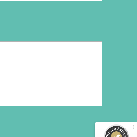
Kundenbewertungen und Erfahrungen zu
ticketareo
100%
SEHR GUT
Empfehlungen auf
ProvenExpert.com
4,91 / 5,00
12
8
Bewertungen von 3
Bewertungen auf
anderen Quellen
ProvenExpert.com