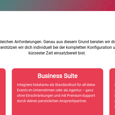
e gleichen Anforderungen. Genau aus diesem Grund beraten wir 
rstützen wir dich individuell bei der kompletten Konfiguration
kürzester Zeit einsatzbereit bist.
Business Suite
Integriere ticketareo als Standardtool für all deine
Events im Unternehmen oder als Agentur – ganz
ohne Einschränkungen und mit Premium-Support
durch deinen persönlichen Ansprechpartner.