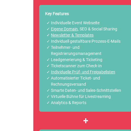
Key Features
Individuelle Event Webseite
Eigene Domain
, SEO & Social Sharing
Newsletter & Templates
Individuell gestaltbare Prozess-E-Mails
Teilnehmer- und
Registrierungsmanagement
Leadgenerierung & Ticketing
Ticketscanner zum Check-In
Individuelle Prüf- und Freigabelisten
Automatisierter Ticket- und
Rechnungsversand
Smarte Daten- und Sales-Schnittstellen
Virtuelle Bühne für Livestreaming
Analytics & Reports
+