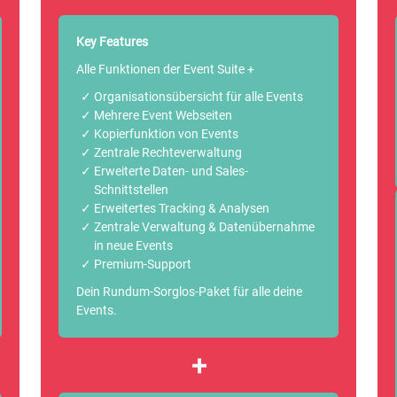
Key Features
Alle Funktionen der Event Suite +
Organisationsübersicht für alle Events
Mehrere Event Webseiten
Kopierfunktion von Events
Zentrale Rechteverwaltung
Erweiterte Daten- und Sales-
Schnittstellen
Erweitertes Tracking & Analysen
Zentrale Verwaltung & Datenübernahme
in neue Events
Premium-Support
Dein Rundum-Sorglos-Paket für alle deine
Events.
+