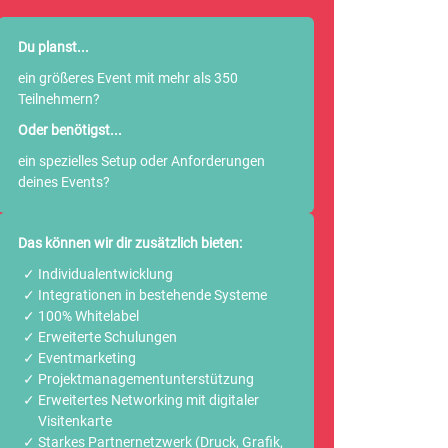
Du planst...
ein größeres Event mit mehr als 350
Teilnehmern?
Oder benötigst...
ein spezielles Setup oder Anforderungen
deines Events?
Das können wir dir zusätzlich bieten:
Individualentwicklung
Integrationen in bestehende Systeme
100% Whitelabel
Erweiterte Schulungen
Eventmarketing
Projektmanagementunterstützung
Erweitertes Networking mit digitaler
Visitenkarte
Starkes Partnernetzwerk (Druck, Grafik,