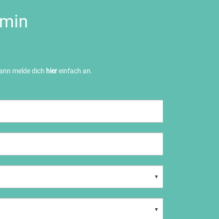
rmin
dann melde dich
hier
einfach an.