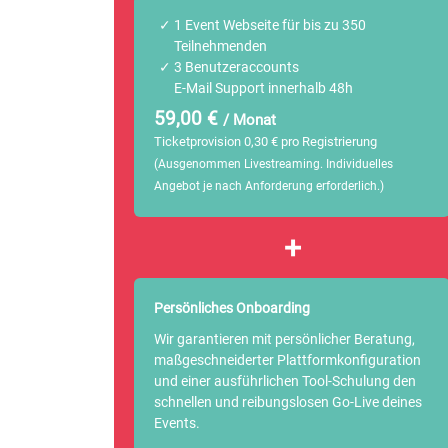
1 Event Webseite für bis zu 350
Teilnehmenden
3 Benutzeraccounts
E-Mail Support innerhalb 48h
59,00 €
/ Monat
Ticketprovision 0,30 €
pro Registrierung
(Ausgenommen Livestreaming. Individuelles
Angebot je nach Anforderung erforderlich.)
+
Persönliches Onboarding
Wir garantieren mit persönlicher Beratung,
maßgeschneiderter Plattformkonfiguration
und einer ausführlichen Tool-Schulung den
schnellen und reibungslosen Go-Live deines
Events.