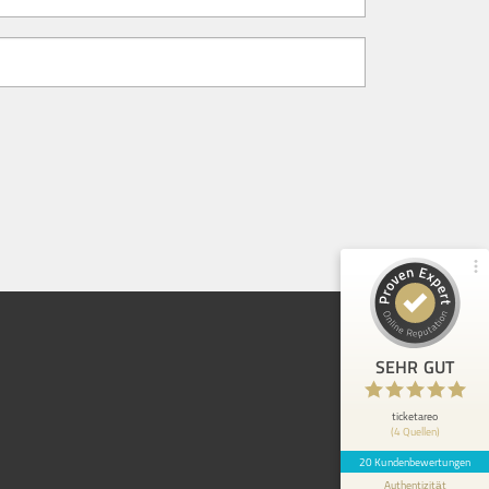
Kundenbewertungen und Erfahrungen zu
ticketareo
100%
SEHR GUT
Empfehlungen auf
ProvenExpert.com
4,91 / 5,00
12
8
Bewertungen von 3
Bewertungen auf
anderen Quellen
ProvenExpert.com
Blick aufs ProvenExpert-Profil werfen
SEHR GUT
Klemens B.
5
Ich habe mit Hilfe von Ticketareo eine sehr
ticketareo
(4 Quellen)
erfolgreiche Kundenveranstaltung in
Germering durchgeführt. Scho...
20 Kundenbewertungen
Authentizität