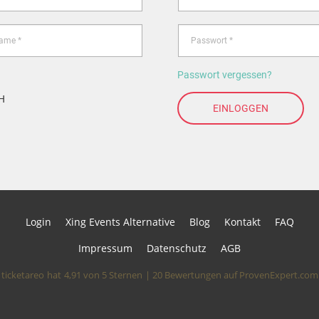
Passwort vergessen?
bH
EINLOGGEN
Login
Xing Events Alternative
Blog
Kontakt
FAQ
Impressum
Datenschutz
AGB
ticketareo
hat
4,91
von
5
Sternen
|
20
Bewertungen auf ProvenExpert.com