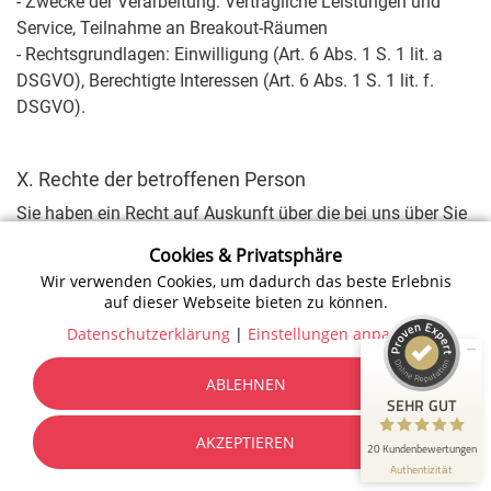
- Zwecke der Verarbeitung: Vertragliche Leistungen und
Service, Teilnahme an Breakout-Räumen
- Rechtsgrundlagen: Einwilligung (Art. 6 Abs. 1 S. 1 lit. a
DSGVO), Berechtigte Interessen (Art. 6 Abs. 1 S. 1 lit. f.
DSGVO).
X. Rechte der betroffenen Person
Kundenbewertungen und Erfahrungen zu
Sie haben ein Recht auf Auskunft über die bei uns über Sie
ticketareo
gespeicherten personenbezogenen Daten. Nach den
Cookies & Privatsphäre
SEHR GUT
100%
gesetzlichen Bestimmungen haben Sie ebenfalls ein Recht
Wir verwenden Cookies, um dadurch das beste Erlebnis
auf Berichtigung unrichtiger Daten, Sperrung,
Empfehlungen auf
auf dieser Webseite bieten zu können.
ProvenExpert.com
4,91 / 5,00
Datenübertragbarkeit und Löschung Ihrer
Datenschutzerklärung
|
Einstellungen anpassen
personenbezogenen Daten. Senden Sie hierzu eine E-Mail
8
12
an uns mit dem Betreff "Datenschutz".
ABLEHNEN
Bewertungen auf
Bewertungen von 3
SEHR GUT
Sie haben ebenfalls ein Recht auf Beschwerde bei einer
ProvenExpert.com
anderen Quellen
Datenschutz-Aufsichtsbehörde, sofern Sie der Ansicht sind,
AKZEPTIEREN
20 Kundenbewertungen
Blick aufs ProvenExpert-Profil werfen
dass eine Verarbeitung der Sie betreffenden
Authentizität
personenbezogenen Daten gegen die gesetzlichen