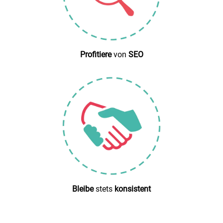
Profitiere
von
SEO
Bleibe
stets
konsistent