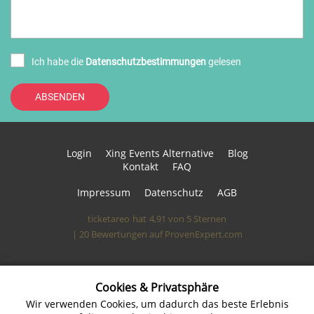
Ich habe die
Datenschutzbestimmungen
gelesen
ABSENDEN
Login
Xing Events Alternative
Blog
Kontakt
FAQ
Impressum
Datenschutz
AGB
ticketareo
hat
4,91
von
5
Sternen
|
20
Bewertungen auf ProvenExpert.com
Kundenbewertungen und Erfahrungen zu
ticketareo
Cookies & Privatsphäre
SEHR GUT
100%
Wir verwenden Cookies, um dadurch das beste Erlebnis
Empfehlungen auf