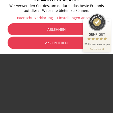
SEHR GUT
100%
Wir verwenden Cookies, um dadurch das beste Erlebnis
Empfehlungen auf
auf dieser Webseite bieten zu können.
ProvenExpert.com
4,91 / 5,00
Datenschutzerklärung
|
Einstellungen anpassen
8
12
ABLEHNEN
Bewertungen auf
Bewertungen von 3
SEHR GUT
ProvenExpert.com
anderen Quellen
AKZEPTIEREN
20 Kundenbewertungen
Blick aufs ProvenExpert-Profil werfen
Authentizität