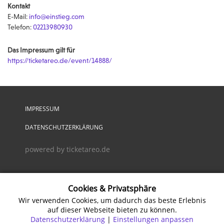
Kontakt
E-Mail:
info@einstieg.com
Telefon:
02213980930
Das Impressum gilt für
https://ticketareo.de/event/14888/
IMPRESSUM
DATENSCHUTZERKLÄRUNG
powered by ticketareo.de
Cookies & Privatsphäre
Wir verwenden Cookies, um dadurch das beste Erlebnis
auf dieser Webseite bieten zu können.
Datenschutzerklärung
|
Einstellungen anpassen