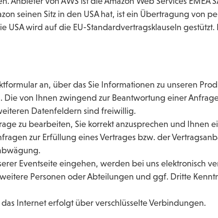
en. Anbieter von AWS ist die Amazon Web Services EMEA S
n seinen Sitz in den USA hat, ist ein Übertragung von p
e USA wird auf die EU-Standardvertragsklauseln gestützt.
aktformular an, über das Sie Informationen zu unseren Pro
 Die von Ihnen zwingend zur Beantwortung einer Anfrage 
iteren Datenfeldern sind freiwillig.
age zu bearbeiten, Sie korrekt anzusprechen und Ihnen e
nfragen zur Erfüllung eines Vertrages bzw. der Vertragsan
enabwägung.
erer Eventseite eingehen, werden bei uns elektronisch ve
itere Personen oder Abteilungen und ggf. Dritte Kenntni
das Internet erfolgt über verschlüsselte Verbindungen.