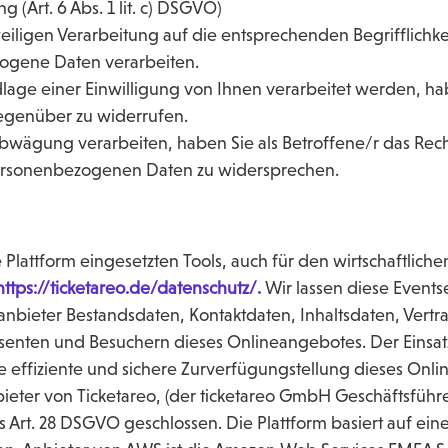
g (Art. 6 Abs. 1 lit. c) DSGVO)
ligen Verarbeitung auf die entsprechenden Begrifflichke
zogene Daten verarbeiten.
e einer Einwilligung von Ihnen verarbeitet werden, habe
gegenüber zu widerrufen.
abwägung verarbeiten, haben Sie als Betroffene/r das Rec
personenbezogenen Daten zu widersprechen.
 Plattform eingesetzten Tools, auch für den wirtschaftliche
ttps://ticketareo.de/datenschutz/
.
Wir lassen diese Eventse
ganbieter Bestandsdaten, Kontaktdaten, Inhaltsdaten, Ver
enten und Besuchern dieses Onlineangebotes. Der Einsatz
e effiziente und sichere Zurverfügungstellung dieses Onl
ieter von Ticketareo, (der ticketareo GmbH Geschäftsführe
 Art. 28 DSGVO geschlossen. Die Plattform basiert auf e