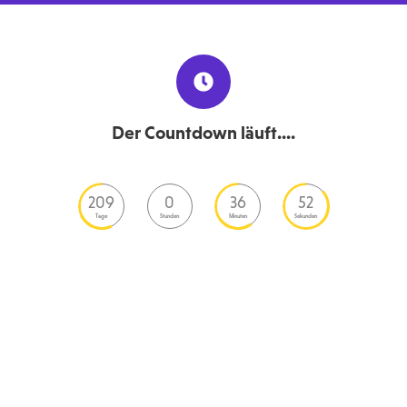
Der Countdown läuft....
209
0
36
52
Tage
Stunden
Minuten
Sekunden