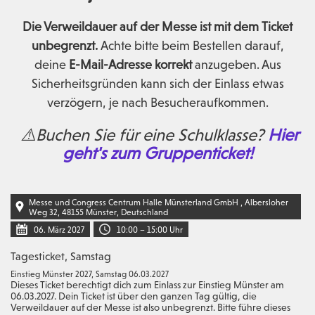
Die Verweildauer auf der Messe ist mit dem Ticket
unbegrenzt.
Achte bitte beim Bestellen darauf,
deine
E-Mail-Adresse korrekt
anzugeben. Aus
Sicherheitsgründen kann sich der Einlass etwas
verzögern, je nach Besucheraufkommen.
⚠️Buchen Sie für eine Schulklasse?
Hier
geht's zum Gruppenticket!
Messe und Congress Centrum Halle Münsterland GmbH , Albersloher
Weg 32, 48155 Münster, Deutschland
06. März 2027
10:00
–
15:00
Uhr
Tagesticket, Samstag
Einstieg Münster 2027, Samstag 06.03.2027
Dieses Ticket berechtigt dich zum Einlass zur Einstieg Münster am
06.03.2027. Dein Ticket ist über den ganzen Tag gültig, die
Verweildauer auf der Messe ist also unbegrenzt. Bitte führe dieses